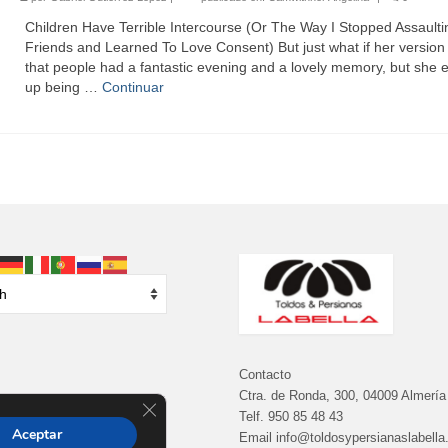
Children Have Terrible Intercourse (Or The Way I Stopped Assault
Friends and Learned To Love Consent) But just what if her version 
that people had a fantastic evening and a lovely memory, but she
up being …
Continuar
Contacto
Ctra. de Ronda, 300, 04009 Almería
Cerrar el banner de cookies RGPD
Telf.
950 85 48 43
Aceptar
Email info@toldosypersianaslabell