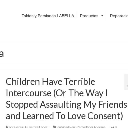
Toldos y Persianas LABELLA
Productos
Reparacio
a
Children Have Terrible
Intercourse (Or The Way I
Stopped Assaulting My Friends
and Learned To Love Consent)
por
Gabriel Gutierrez López
|
publicado en:
Camwithher Angelina
|
0