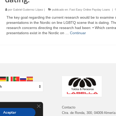
por
Gabriel Gutierrez López
|
publicado en:
Fast Easy Online Payday Loans
|
The key goal regarding the current research would be to examine s
presentations in the Nordic on line LGBTQ scene that is dating. Th
research concerns directing the research had been: • Which central
presentations exist in the Nordic on …
Continuar
Cerrar el banner de cookies RGPD
Contacto
Aceptar
Ctra. de Ronda, 300, 04009 Almería