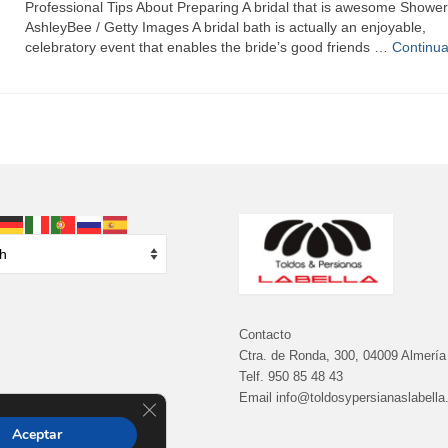
Professional Tips About Preparing A bridal that is awesome Shower
AshleyBee / Getty Images A bridal bath is actually an enjoyable,
celebratory event that enables the bride’s good friends …
Continua
Contacto
Ctra. de Ronda, 300, 04009 Almería
Telf.
950 85 48 43
Email info@toldosypersianaslabell
Cerrar el banner de cookies RGPD
Aceptar