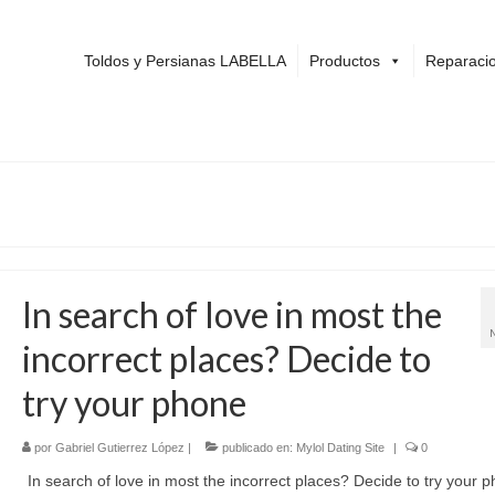
Toldos y Persianas LABELLA
Productos
Reparacio
In search of love in most the
incorrect places? Decide to
try your phone
por
Gabriel Gutierrez López
|
publicado en:
Mylol Dating Site
|
0
In search of love in most the incorrect places? Decide to try your 